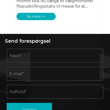
Hvorfor skal du vælge et vægmonteret
fliseudstillingsstativ til messe for at
forbedre din stand
Se mere >>
Send forespørgsel
Indsend