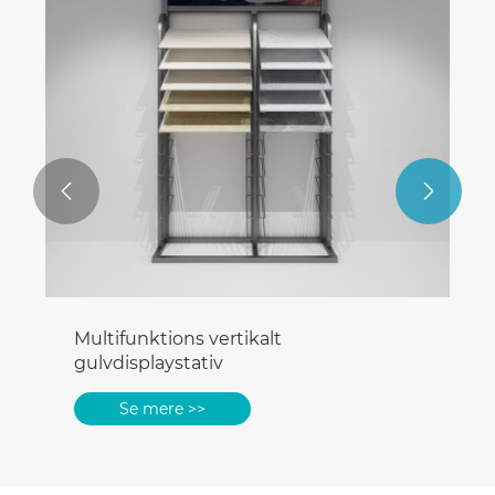


Multifunktions vertikalt
gulvdisplaystativ
Se mere >>