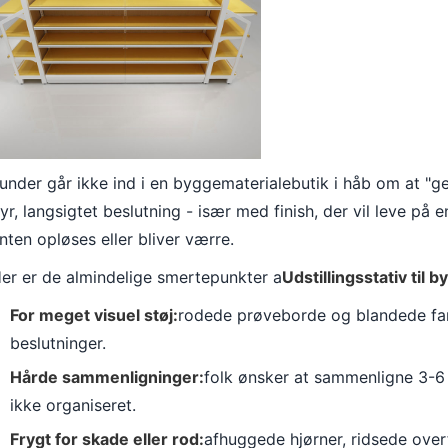
under går ikke ind i en byggematerialebutik i håb om at "
yr, langsigtet beslutning - især med finish, der vil leve på e
nten opløses eller bliver værre.
er er de almindelige smertepunkter a
Udstillingsstativ til 
For meget visuel støj:
rodede prøveborde og blandede farve
beslutninger.
Hårde sammenligninger:
folk ønsker at sammenligne 3-6 
ikke organiseret.
Frygt for skade eller rod:
afhuggede hjørner, ridsede overf