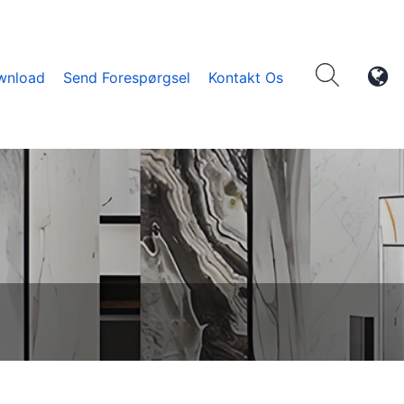
wnload
Send Forespørgsel
Kontakt Os