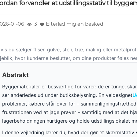
ordan forvandler et udstillingsstativ til byggem
026-01-06
3
Efterlad mig en besked
vis du sælger fliser, gulve, sten, træ, maling eller metalpro
jeblik, hvor kunderne beslutter, om dine produkter føles nemm
Abstrakt
Byggematerialer er besværlige for varer: de er tunge, skarp
ser anderledes ud under butiksbelysning. En veldesignet
Ud
problemer, købere står over for – sammenligningstræthed, 
frustrationen ved at jage prøver – samtidig med at det 
lagerbeholdningen hurtigere og holde udstillingslokalet me
I denne vejledning lærer du, hvad der gør et skærmstativ v