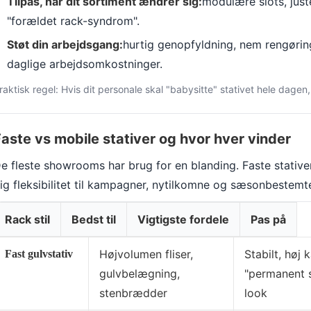
Tilpas, når dit sortiment ændrer sig:
modulære slots, juste
"forældet rack-syndrom".
Støt din arbejdsgang:
hurtig genopfyldning, nem rengørin
daglige arbejdsomkostninger.
raktisk regel: Hvis dit personale skal "babysitte" stativet hele dage
aste vs mobile stativer og hvor hver vinder
e fleste showrooms har brug for en blanding. Faste stativer
ig fleksibilitet til kampagner, nytilkomne og sæsonbestemte 
Rack stil
Bedst til
Vigtigste fordele
Pas på
Højvolumen fliser,
Stabilt, høj 
Fast gulvstativ
gulvbelægning,
"permanent
stenbrædder
look