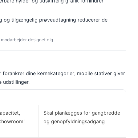
rbare hylder og udskiftelig grafik forhindrer
g og tilgængelig prøveudtagning reducerer de
n, modarbejder designet dig.
 forankrer dine kernekategorier; mobile stativer giver
udstillinger.
kapacitet,
Skal planlægges for gangbredde
 showroom"
og genopfyldningsadgang