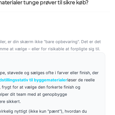
aterialer tunge prøver til sikre køb?
filer, er din skærm ikke "bare opbevaring". Det er det
e at vælge – eller for risikable at forpligte sig til.
e, støvede og sælges ofte i farver eller finish, der
stillingsstativ til byggematerialer
løser de reelle
frygt for at vælge den forkerte finish og
hjælper dit team med at genopbygge
re sikkert.
irkelig nyttigt (ikke kun "pænt"), hvordan du