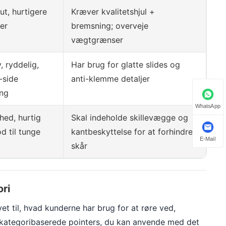
t, hurtigere
Kræver kvalitetshjul +
er
bremsning; overveje
vægtgrænser
, ryddelig,
Har brug for glatte slides og
-side
anti-klemme detaljer
ng
WhatsApp
hed, hurtig
Skal indeholde skillevægge og
d til tunge
kantbeskyttelse for at forhindre
E-Mail
skår
ori
t til, hvad kunderne har brug for at røre ved,
r kategoribaserede pointers, du kan anvende med det