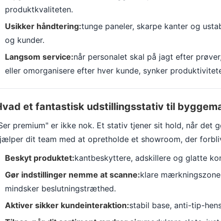
produktkvaliteten.
Usikker håndtering:
tunge paneler, skarpe kanter og ustab
og kunder.
Langsom service:
når personalet skal på jagt efter prø
eller omorganisere efter hver kunde, synker produktivitet
vad et fantastisk udstillingsstativ til byggema
Ser premium" er ikke nok. Et stativ tjener sit hold, når de
jælper dit team med at opretholde et showroom, der forbliv
Beskyt produktet:
kantbeskyttere, adskillere og glatte ko
Gør indstillinger nemme at scanne:
klare mærkningszoner
mindsker beslutningstræthed.
Aktiver sikker kundeinteraktion:
stabil base, anti-tip-he