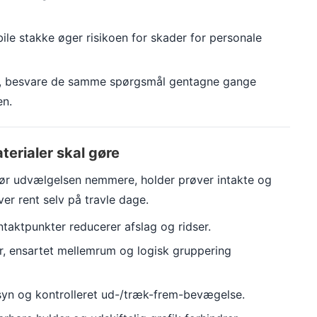
ile stakke øger risikoen for skader for personale
ver, besvare de samme spørgsmål gentagne gange
en.
terialer skal gøre
t gør udvælgelsen nemmere, holder prøver intakte og
er rent selv på travle dage.
ntaktpunkter reducerer afslag og ridser.
, ensartet mellemrum og logisk gruppering
nsyn og kontrolleret ud-/træk-frem-bevægelse.