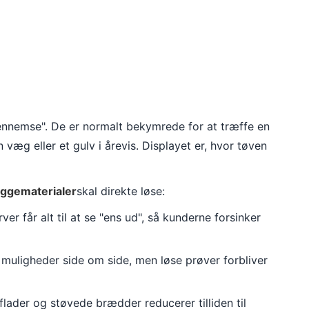
gennemse". De er normalt bekymrede for at træffe en
n væg eller et gulv i årevis. Displayet er, hvor tøven
byggematerialer
skal direkte løse:
r får alt til at se "ens ud", så kunderne forsinker
muligheder side om side, men løse prøver forbliver
lader og støvede brædder reducerer tilliden til