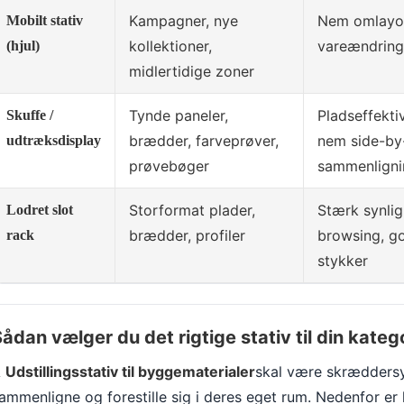
Kampagner, nye
Nem omlayou
Mobilt stativ
kollektioner,
vareændring
(hjul)
midlertidige zoner
Tynde paneler,
Pladseffektiv
Skuffe /
brædder, farveprøver,
nem side-by
udtræksdisplay
prøvebøger
sammenligni
Storformat plader,
Stærk synlig
Lodret slot
brædder, profiler
browsing, go
rack
stykker
ådan vælger du det rigtige stativ til din kateg
A
Udstillingsstativ til byggematerialer
skal være skræddersye
ammenligne og forestille sig i deres eget rum. Nedenfor e