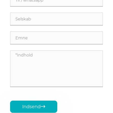
Indsend
