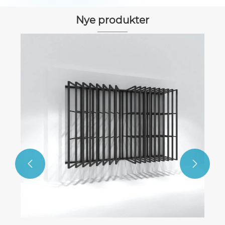
Nye produkter
Sko-prøve skammel
Se mere >>

