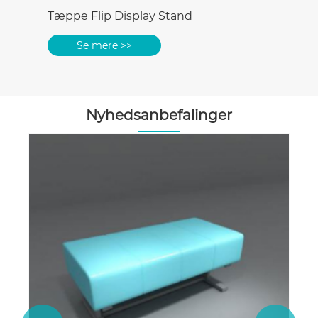
Nyhedsanbefalinger
Hvad er fordelene ved keramiske fliser
keramiske fliser farveplade
displaystativer?
Se mere >>