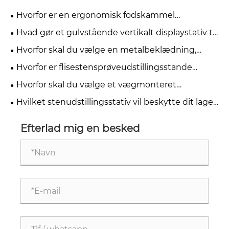
Hvorfor er en ergonomisk fodskammel
osmannisk til under skrivebordet ved at blive
Hvad gør et gulvstående vertikalt displaystativ til
afgørende for moderne kontorkomfort
den mest effektive løsning til moderne detail- og
Hvorfor skal du vælge en metalbeklædning,
udstillingslokaler
lodret keramisk displayhylde til din butik
Hvorfor er flisestensprøveudstillingsstande
afgørende for moderne udstillingslokaler
Hvorfor skal du vælge et vægmonteret
fliseudstillingsstativ til messe for at forbedre din
Hvilket stenudstillingsstativ vil beskytte dit lager
stand
og hjælpe kunder med at købe hurtigere?
Efterlad mig en besked