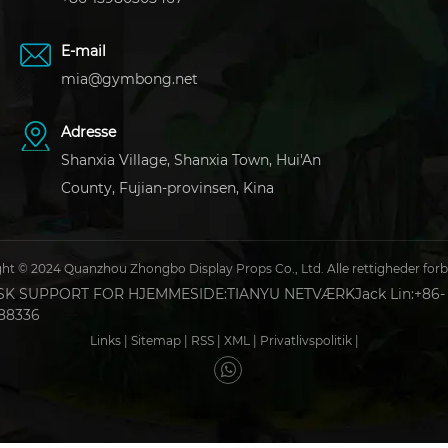
E-mail
mia@gymbong.net
Adresse
Shanxia Village, Shanxia Town, Hui'An
County, Fujian-provinsen, Kina
ht © 2024 Quanzhou Zhongbo Display Props Co., Ltd. Alle rettigheder for
SK SUPPORT FOR HJEMMESIDE:
TIANYU NETVÆRK
Jack Lin:+86-
188336
Links
|
Sitemap
|
RSS
|
XML
|
Privatlivspolitik
|