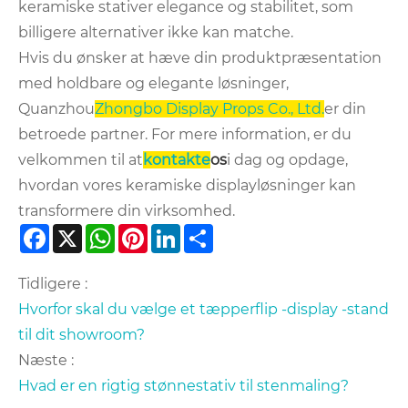
keramiske stativer elegance og stabilitet, som
billigere alternativer ikke kan matche.
Hvis du ønsker at hæve din produktpræsentation
med holdbare og elegante løsninger,
Quanzhou
Zhongbo Display Props Co., Ltd.
er din
betroede partner. For mere information, er du
velkommen til at
kontakte
os
i dag og opdage,
hvordan vores keramiske displayløsninger kan
transformere din virksomhed.
Facebook
X
WhatsApp
Pinterest
LinkedIn
Share
Tidligere :
Hvorfor skal du vælge et tæpperflip -display -stand
til dit showroom?
Næste :
Hvad er en rigtig stønnestativ til stenmaling?