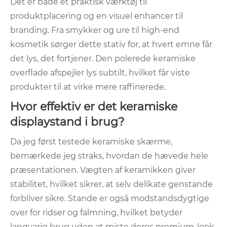
Det er både et praktisk værktøj til
produktplacering og en visuel enhancer til
branding. Fra smykker og ure til high-end
kosmetik sørger dette stativ for, at hvert emne får
det lys, det fortjener. Den polerede keramiske
overflade afspejler lys subtilt, hvilket får viste
produkter til at virke mere raffinerede.
Hvor effektiv er det keramiske
displaystand i brug?
Da jeg først testede keramiske skærme,
bemærkede jeg straks, hvordan de hævede hele
præsentationen. Vægten af ​​keramikken giver
stabilitet, hvilket sikrer, at selv delikate genstande
forbliver sikre. Stande er også modstandsdygtige
over for ridser og falmning, hvilket betyder
langvarig brug uden at miste deres premium-look.