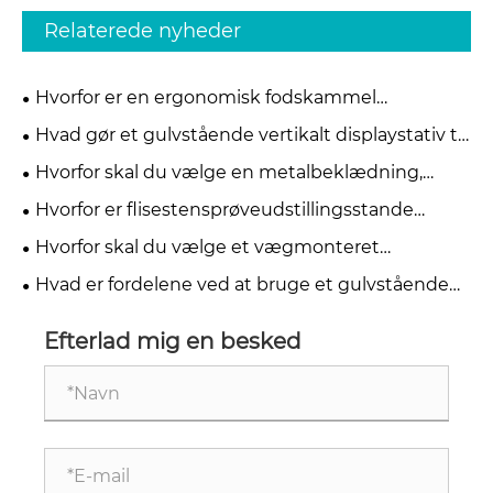
Relaterede nyheder
Hvorfor er en ergonomisk fodskammel
osmannisk til under skrivebordet ved at blive
Hvad gør et gulvstående vertikalt displaystativ til
afgørende for moderne kontorkomfort
den mest effektive løsning til moderne detail- og
Hvorfor skal du vælge en metalbeklædning,
udstillingslokaler
lodret keramisk displayhylde til din butik
Hvorfor er flisestensprøveudstillingsstande
afgørende for moderne udstillingslokaler
Hvorfor skal du vælge et vægmonteret
fliseudstillingsstativ til messe for at forbedre din
Hvad er fordelene ved at bruge et gulvstående
stand
sten-prøvedisplay til din virksomhed
Efterlad mig en besked