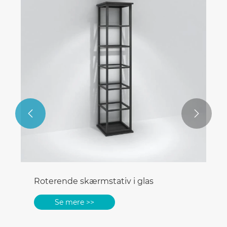


Roterende skærmstativ i glas
Se mere >>