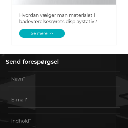
Hvordan vælger man materialet i
badeværelsesrørets displaystativ?
Se mere >>
Send forespørgsel