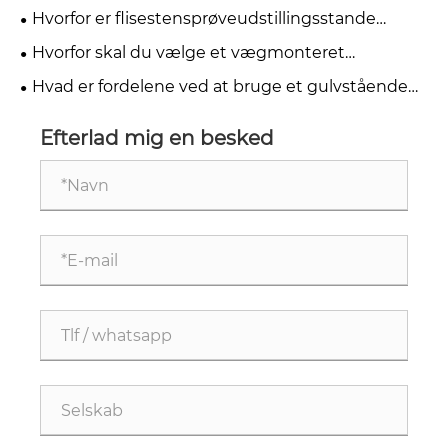
lodret keramisk displayhylde til din butik
Hvorfor er flisestensprøveudstillingsstande
afgørende for moderne udstillingslokaler
Hvorfor skal du vælge et vægmonteret
fliseudstillingsstativ til messe for at forbedre din
Hvad er fordelene ved at bruge et gulvstående
stand
sten-prøvedisplay til din virksomhed
Efterlad mig en besked