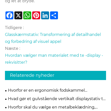
og let at bryde.
Facebook
X
WhatsApp
Pinterest
LinkedIn
Share
Tidligere :
Glasskærmstativ: Transformering af detailhandel
og forbedring af visuel appel
Næste :
Hvordan vælger man materialet med te -display -
rekvisitter?
Relaterede nyheder
Hvorfor er en ergonomisk fodskammel
osmannisk til under skrivebordet ved at blive
Hvad gør et gulvstående vertikalt displaystativ til
afgørende for moderne kontorkomfort
den mest effektive løsning til moderne detail- og
Hvorfor skal du vælge en metalbeklædning,
udstillingslokaler