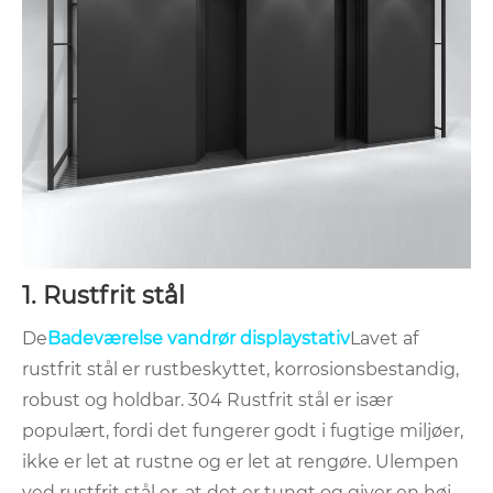
‌1. Rustfrit stål ‌
De
Badeværelse vandrør displaystativ
Lavet af
rustfrit stål er rustbeskyttet, korrosionsbestandig,
robust og holdbar. 304 Rustfrit stål er især
populært, fordi det fungerer godt i fugtige miljøer,
ikke er let at rustne og er let at rengøre. Ulempen
ved rustfrit stål er, at det er tungt og giver en høj